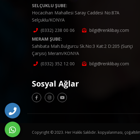
SELÇUKLU ŞUBE:
Hocacihan Mahallesi Saray Caddesi No:87A
Selçuklu/KONYA
(0332) 238 00 06
bilgi@renklibay.com
MERAM ŞUBE:
Sahibata Mah.Bulgurcu Sk.No:3 Kat:2 D:205 (Suriçi
Çarşısı) Meram/KONYA
(0332) 352 12 00
bilgi@renklibay.com
Sosyal Ağlar
Copyright © 2023. Her Hakkı Saklıdır. kopyalanması, çoğaltılmas