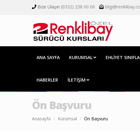
Bize Ulaşın
(0332) 238 00 06
bilgi@renklibay.
ANA SAYFA
KURUMSAL
EHLİYET SINIFLA
HABERLER
İLETİŞİM
Ön Başvuru
Anasayfa
Kurumsal
Ön Başvuru