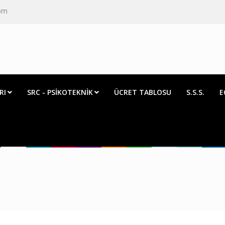
com
RI
SRC - PSİKOTEKNİK
ÜCRET TABLOSU
S.S.S.
E