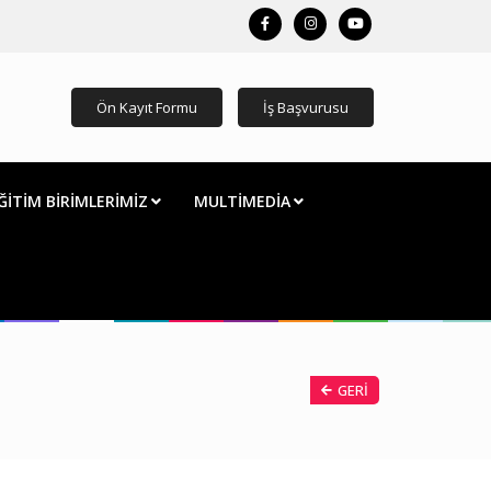
Ön Kayıt Formu
İş Başvurusu
ĞİTİM BİRİMLERİMİZ
MULTİMEDİA
GERI