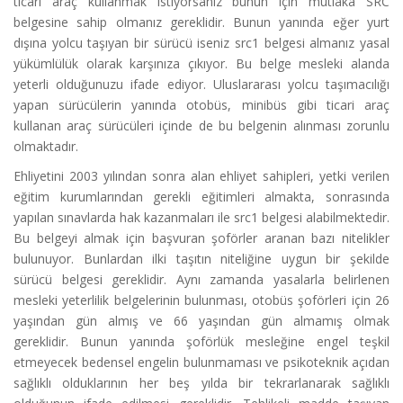
ticari araç kullanmak istiyorsanız bunun için mutlaka SRC
belgesine sahip olmanız gereklidir. Bunun yanında eğer yurt
dışına yolcu taşıyan bir sürücü iseniz src1 belgesi almanız yasal
yükümlülük olarak karşınıza çıkıyor. Bu belge mesleki alanda
yeterli olduğunuzu ifade ediyor. Uluslararası yolcu taşımacılığı
yapan sürücülerin yanında otobüs, minibüs gibi ticari araç
kullanan araç sürücüleri içinde de bu belgenin alınması zorunlu
olmaktadır.
Ehliyetini 2003 yılından sonra alan ehliyet sahipleri, yetki verilen
eğitim kurumlarından gerekli eğitimleri almakta, sonrasında
yapılan sınavlarda hak kazanmaları ile src1 belgesi alabilmektedir.
Bu belgeyi almak için başvuran şoförler aranan bazı nitelikler
bulunuyor. Bunlardan ilki taşıtın niteliğine uygun bir şekilde
sürücü belgesi gereklidir. Aynı zamanda yasalarla belirlenen
mesleki yeterlilik belgelerinin bulunması, otobüs şoförleri için 26
yaşından gün almış ve 66 yaşından gün almamış olmak
gereklidir. Bunun yanında şoförlük mesleğine engel teşkil
etmeyecek bedensel engelin bulunmaması ve psikoteknik açıdan
sağlıklı olduklarının her beş yılda bir tekrarlanarak sağlıklı