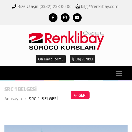
Bize Ulaşın
(0332) 238 00 06
bilgi@renklibay.com
Ön Kayıt Formu
İş Başvurusu
SRC 1 BELGESİ
GERI
Anasayfa
SRC 1 BELGESİ