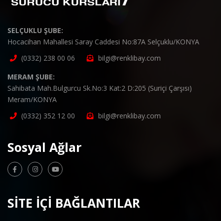
SELÇUKLU ŞUBE:
Hocacihan Mahallesi Saray Caddesi No:87A Selçuklu/KONYA
(0332) 238 00 06
bilgi@renklibay.com
MERAM ŞUBE:
Sahibata Mah.Bulgurcu Sk.No:3 Kat:2 D:205 (Suriçi Çarşısı)
Meram/KONYA
(0332) 352 12 00
bilgi@renklibay.com
Sosyal Ağlar
SİTE İÇİ BAĞLANTILAR