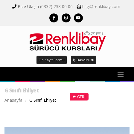
Bize Ulaşın
(0332) 238 00 06
bilgi@renklibay.com
Ön Kayıt Formu
İş Başvurusu
G Sınıfı Ehliyet
GERI
Anasayfa
G Sınıfı Ehliyet