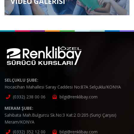
VİDEO GALERİSİ
SELÇUKLU ŞUBE:
Hocacihan Mahallesi Saray Caddesi No:87A Selçuklu/KONYA
(0332) 238 00 06
bilgi@renklibay.com
MERAM ŞUBE:
Sahibata Mah.Bulgurcu Sk.No:3 Kat:2 D:205 (Suriçi Çarşısı)
Meram/KONYA
(0332) 352 12 00
bilgi@renklibay.com