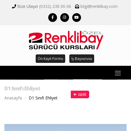
Bize Ulaşın
(0332) 238 00 06
bilgi@renklibay.com
Ön Kayıt Formu
İş Başvurusu
D1 Sınıfı Ehliyet
GERI
Anasayfa
D1 Sınıfı Ehliyet