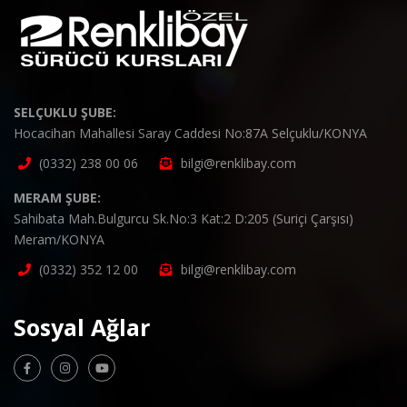
SELÇUKLU ŞUBE:
Hocacihan Mahallesi Saray Caddesi No:87A Selçuklu/KONYA
(0332) 238 00 06
bilgi@renklibay.com
MERAM ŞUBE:
Sahibata Mah.Bulgurcu Sk.No:3 Kat:2 D:205 (Suriçi Çarşısı)
Meram/KONYA
(0332) 352 12 00
bilgi@renklibay.com
Sosyal Ağlar