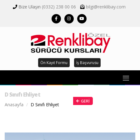
Bize Ulaşın
(0332) 238 00 06
bilgi@renklibay.com
Ön Kayıt Formu
İş Başvurusu
D Sınıfı Ehliyet
GERI
Anasayfa
D Sınıfı Ehliyet