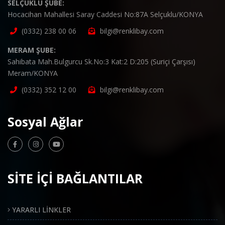
SELÇUKLU ŞUBE:
Hocacihan Mahallesi Saray Caddesi No:87A Selçuklu/KONYA
(0332) 238 00 06
bilgi@renklibay.com
MERAM ŞUBE:
Sahibata Mah.Bulgurcu Sk.No:3 Kat:2 D:205 (Suriçi Çarşısı)
Meram/KONYA
(0332) 352 12 00
bilgi@renklibay.com
Sosyal Ağlar
SİTE İÇİ BAĞLANTILAR
YARARLI LİNKLER